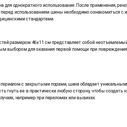
на для однократного использования. После применения, рек
 перед использованием шины необходимо ознакомиться с и
едицинскими стандартами.
остей размером 46х11 см представляет собой неотъемлемый
ным выбором для оказания первой помощи при повреждениях
териалом с закрытыми порами, шина обладает уникальными 
ость гнуть ее в практически любую сторону, чтобы создат
учаях, например при переломах или вывихах.