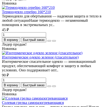
Новинка
Термоодеяло серебро 160*210
Термоодеяло для обертывания — надежная защита и тепло в
любой ситуацииНаше термоодеяло — незаменимый
помощник в экстремальных ус..
45 ₽
В корзину
Быстрый заказ
Лидер продаж!
Новинка
Изотермическое одеяло зеленое (спасательное)
Изотермическое спасательное одеяло — инновационный
продукт, обеспечивающий комфорт и защиту в любых
условиях. Оно поддерживает опт..
90 ₽
В корзину
Быстрый заказ
Лидер продаж!
Новинка
Солевая грелка саморазогревающаяся
Грелка для тела, рук и ног — тепло в холодные дни! Новая