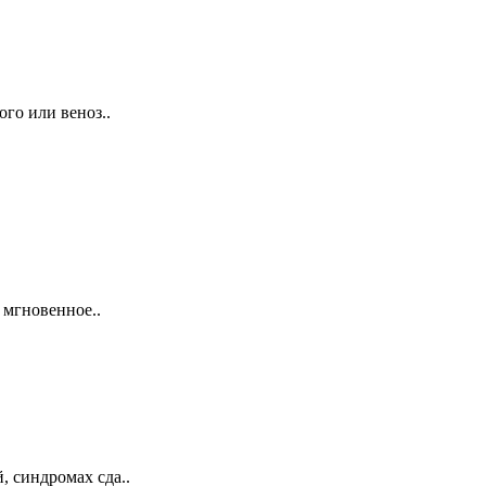
го или веноз..
 мгновенное..
 синдромах сда..