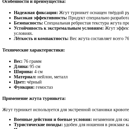
Особенности и преимущества:
Надежная фиксация:
Жгут турникет оснащен твёрдой руч
Высокая эффективность:
Продукт специально разработа
Безопасность:
Специальная ребристая текстура жгута пр
Устойчивость к экстремальным условиям:
Жгут эффект
условиях.
Лёгкость и компактность:
Вес жгута составляет всего 76
Технические характеристики:
Вес:
76 грамм
Длина:
95 см
Ширина:
4 см
Материал:
нейлон, металл
Цвет:
чёрный
Функция:
гемостаз
Применение жгута турникета:
Жгут турникет используется для экстренной остановки кровот
Военные действия и боевые условия:
незаменим для ока
Туристические походы:
удобен для ношения в рюкзаке к