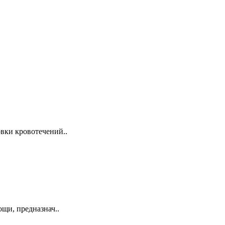
вки кровотечений..
щи, предназнач..