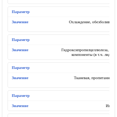
Охлаждение, обезболивание
пр
Гидроксипропилцеллюлоза, очи
компоненты (в т.ч. лидока
Тканевая, пропитанная 
Индив